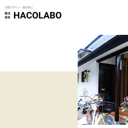
コ
ン
テ
ン
ツ
へ
移
動