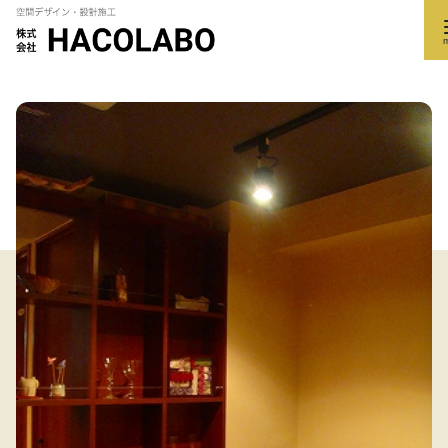
コ
ン
テ
ン
ツ
へ
移
動