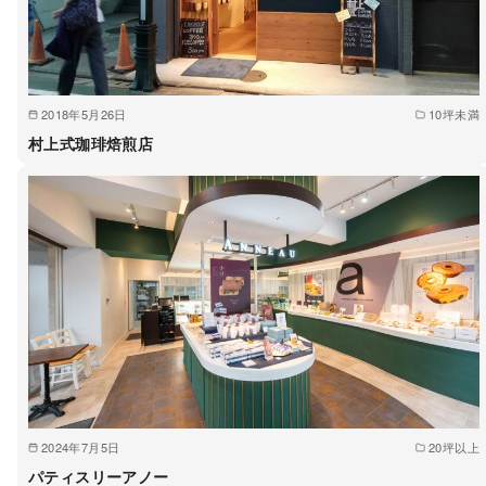
2018年5月26日
10坪未満
村上式珈琲焙煎店
2024年7月5日
20坪以上
パティスリーアノー