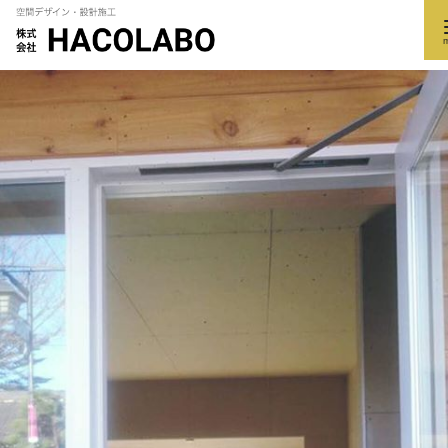
コ
ン
テ
ン
ツ
へ
移
動