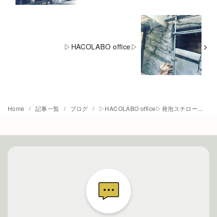
▷︎HACOLABO office▷
Home
記事一覧
ブログ
▷HACOLABO office▷発泡スチロールで着々と作業！！