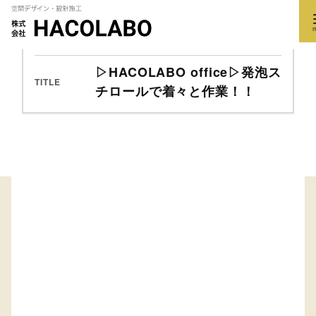
2018/05/17
DATE
CATEGORY
ブログ
作業風景
コ
▷HACOLABO office▷発泡ス
ン
TITLE
チロールで着々と作業！！
テ
ン
ツ
へ
移
動