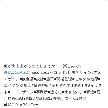
何が出来上がるのでしょうか？！楽しみです！
#
HACOLABO
#hacolabo#ハコラボ#店舗デザイン#内装
デザイン#飲食店#設計#施工#現場監理#モルタル造形#
エイジング加工#壁画#舞台美術#特注什器#什器#イラス
ト#ロゴデザイン#事務所#近くに#小さな小川#駅近#宿
川原#南武線#商店街#お隣#唐揚げ屋さん#銭湯
#HACOLABOoffice