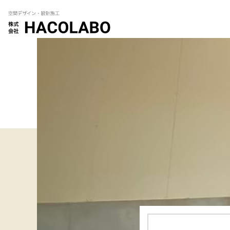
コ
ン
テ
ン
ツ
へ
移
動