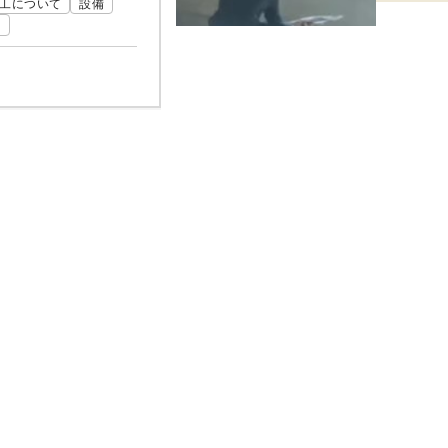
工について
設備
て