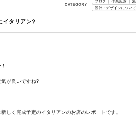
ブログ
作業風景
施
CATEGORY
設計・デザインについ
にイタリアン?
〜！
天気が良いですね?
に新しく完成予定のイタリアンのお店のレポートです。