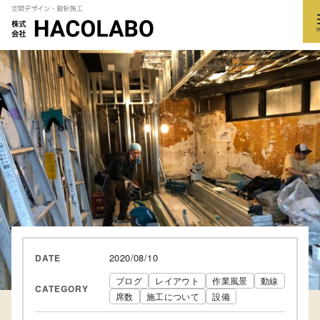
コ
ン
テ
ン
ツ
へ
移
動
2020/08/10
DATE
ブログ
レイアウト
作業風景
動線
CATEGORY
席数
施工について
設備