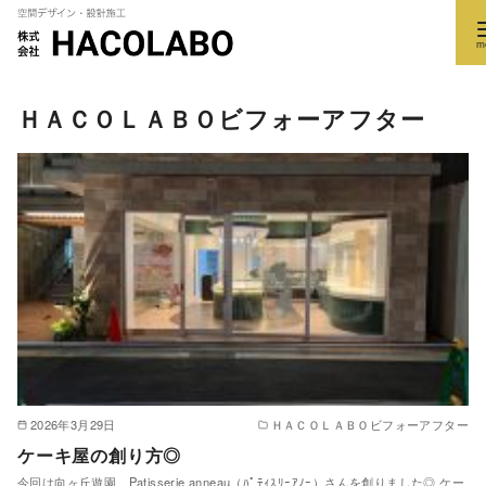
コ
ＨＡＣＯＬＡＢＯビフォーアフター
ン
テ
ン
ツ
へ
移
動
2026年3月29日
ＨＡＣＯＬＡＢＯビフォーアフター
ケーキ屋の創り方◎
今回は向ヶ丘遊園 Patisserie anneau（ﾊﾟﾃｨｽﾘｰｱﾉｰ）さんを創りました◎ ケー