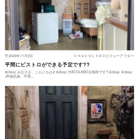
2020年11月2日
ＨＡＣＯＬＡＢＯビフォーアフター
平間にビストロができる予定です??
&nbsp; みなさま、こんにちは♪ &nbsp; HACOLABO広報部です? &nbsp; &nbsp;
JR南武線、平間…