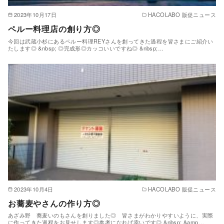
2023年10月17日
HACOLABO 販促ニュース
ペルー料理店の創り方◎
今回は武蔵小杉にあるペルー料理REYさんを創ってきた過程を皆さまにご紹介い
たします◎ &nbsp; ◎完成形◎カッコいいですね◎ &nbsp;…
2023年10月4日
HACOLABO 販促ニュース
お蕎麦やさんの作り方◎
あざみ野 蕎麦いのもさんを創りました◎ 皆さまがわかりやすいように、実際
に作ってきた過程をお見せします◎参考になれば幸いです◎ &nbsp; &amp…