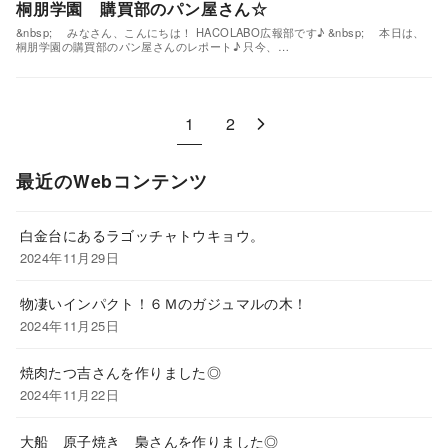
桐朋学園 購買部のパン屋さん☆
&nbsp; みなさん、こんにちは！ HACOLABO広報部です♪ &nbsp; 本日は、
桐朋学園の購買部のパン屋さんのレポート♪ 只今、…
1
2
最近のWebコンテンツ
白金台にあるラゴッチャトウキョウ。
2024年11月29日
物凄いインパクト！６Ｍのガジュマルの木！
2024年11月25日
焼肉たつ吉さんを作りました◎
2024年11月22日
大船 原子焼き 梟さんを作りました◎