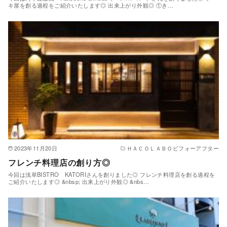
キ屋を創る過程をご紹介いたします◎ 出来上がり外観◎ ①き…
2023年11月20日
ＨＡＣＯＬＡＢＯビフォーアフター
フレンチ料理店の創り方◎
今回は浅草BISTRO KATORIさんを創りました◎ フレンチ料理店を創る過程を
ご紹介いたします◎ &nbsp; 出来上がり外観◎ &nbs…